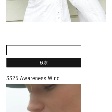
検索:
SS25 Awareness Wind
動
画
プ
レ
ー