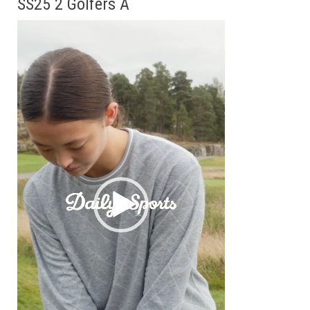
SS25 2 Golfers A
動
画
プ
レ
ー
ヤ
ー