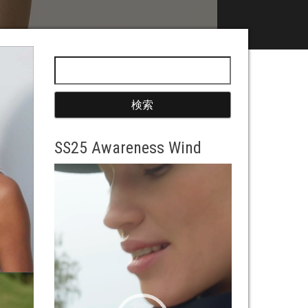
検索:
SS25 Awareness Wind
動
画
プ
レ
ー
ヤ
ー