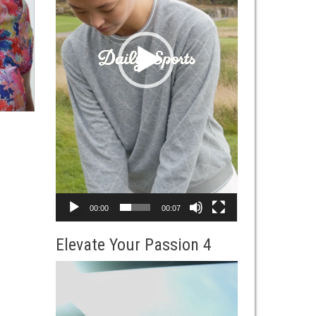
ー
00:00
00:07
Elevate Your Passion 4
動
画
プ