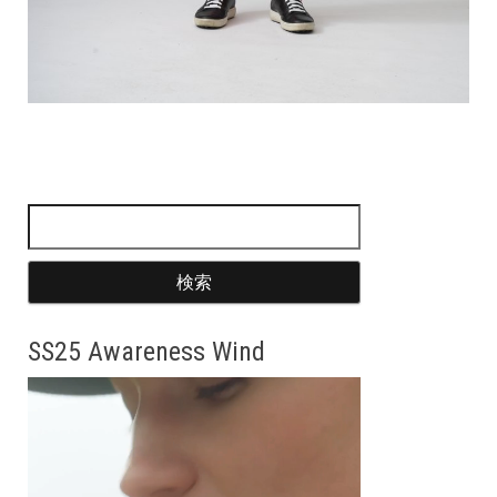
検索:
SS25 Awareness Wind
動
画
プ
レ